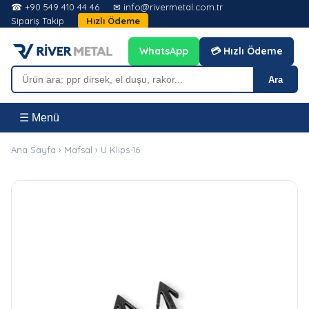
☎ +90 549 410 44 46
✉ info@rivermetal.com.tr
Sipariş Takip
Hızlı Ödeme
WhatsApp
💳 Hızlı Ödeme
Ara
☰ Menü
Ana Sayfa
›
Mafsal
›
U Klips-16