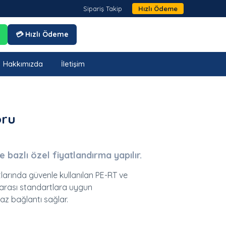
Sipariş Takip
Hızlı Ödeme
💳 Hızlı Ödeme
Hakkımızda
İletişim
oru
je bazlı özel fiyatlandırma yapılır.
tlarında güvenle kullanılan PE-RT ve
rarası standartlara uygun
az bağlantı sağlar.