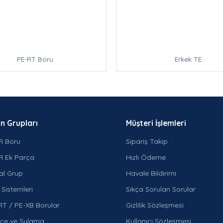
PE-RT Boru
Erkek TE
n Grupları
Müşteri İşlemleri
R Boru
Sipariş Takip
R Ek Parça
Hızlı Ödeme
al Grup
Havale Bildirimi
Sistemleri
Sıkça Sorulan Sorular
RT / PE-XB Borular
Gizlilik Sözleşmesi
çe ve Sulama
Kullanıcı Sözleşmesi