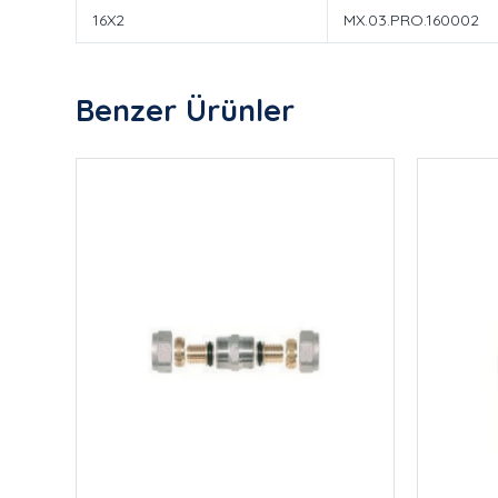
16X2
MX.03.PRO.160002
Benzer Ürünler