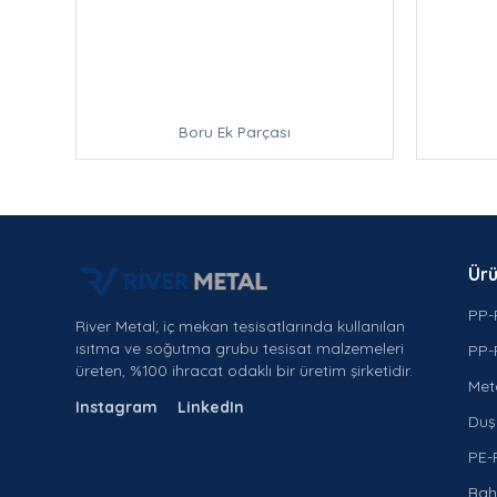
Boru Ek Parçası
Ürü
PP-
River Metal; iç mekan tesisatlarında kullanılan
ısıtma ve soğutma grubu tesisat malzemeleri
PP-
üreten, %100 ihracat odaklı bir üretim şirketidir.
Met
Instagram
LinkedIn
Duş 
PE-
Bah