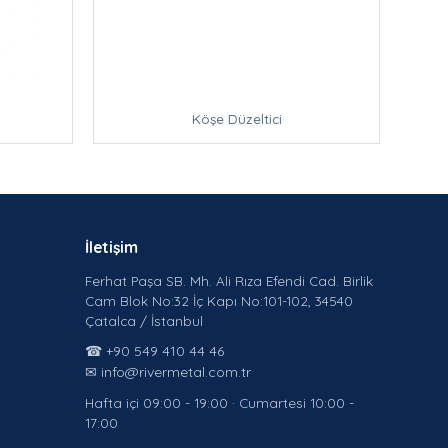
Köşe Düzeltici
İletişim
Ferhat Paşa SB. Mh. Ali Rıza Efendi Cad. Birlik
Cam Blok No:32 İç Kapı No:101-102, 34540
Çatalca / İstanbul
☎ +90 549 410 44 46
✉ info@rivermetal.com.tr
Hafta içi 09:00 - 19:00 · Cumartesi 10:00 -
17:00