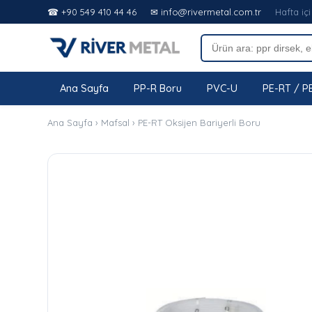
☎ +90 549 410 44 46
✉ info@rivermetal.com.tr
Hafta içi
Ana Sayfa
PP-R Boru
PVC-U
PE-RT / P
Ana Sayfa
›
Mafsal
›
PE-RT Oksijen Bariyerli Boru