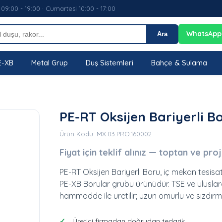
 09:00 - 19:00 · Cumartesi 10:00 - 17:00
WhatsApp
Ara
E-XB
Metal Grup
Duş Sistemleri
Bahçe & Sulama
PE-RT Oksijen Bariyerli B
Ürün Kodu: MX.03.PRO.160002
Fiyat için teklif alınız — toptan ve pro
PE-RT Oksijen Bariyerli Boru, iç mekan tesisa
PE-XB Borular grubu ürünüdür. TSE ve ulusla
hammadde ile üretilir; uzun ömürlü ve sızdırm
Üretici firmadan doğrudan tedarik