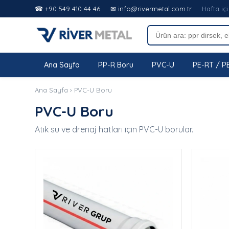
☎ +90 549 410 44 46
✉ info@rivermetal.com.tr
Hafta içi
Ana Sayfa
PP-R Boru
PVC-U
PE-RT / P
Ana Sayfa
›
PVC-U Boru
PVC-U Boru
Atık su ve drenaj hatları için PVC-U borular.