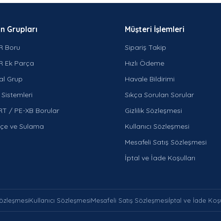
n Grupları
Müşteri İşlemleri
R Boru
Sipariş Takip
R Ek Parça
Hızlı Ödeme
al Grup
Havale Bildirimi
Sistemleri
Sıkça Sorulan Sorular
RT / PE-XB Borular
Gizlilik Sözleşmesi
çe ve Sulama
Kullanıcı Sözleşmesi
Mesafeli Satış Sözleşmesi
İptal ve İade Koşulları
 Sözleşmesi
Kullanıcı Sözleşmesi
Mesafeli Satış Sözleşmesi
İptal ve İade Koşu