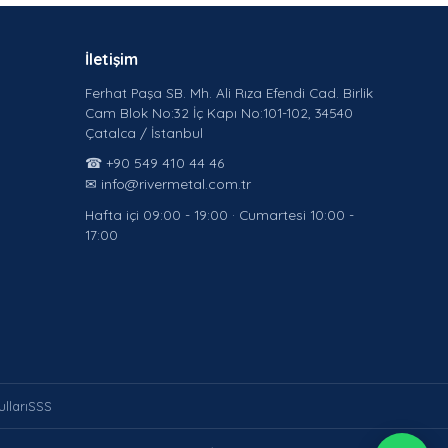
İletişim
Ferhat Paşa SB. Mh. Ali Rıza Efendi Cad. Birlik
Cam Blok No:32 İç Kapı No:101-102, 34540
Çatalca / İstanbul
☎ +90 549 410 44 46
✉ info@rivermetal.com.tr
Hafta içi 09:00 - 19:00 · Cumartesi 10:00 -
17:00
lları
SSS