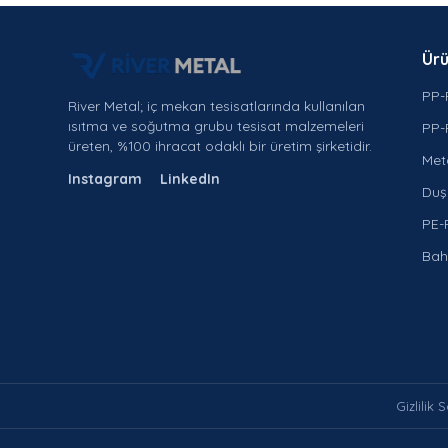
Ürü
PP-
River Metal; iç mekan tesisatlarında kullanılan
ısıtma ve soğutma grubu tesisat malzemeleri
PP-
üreten, %100 ihracat odaklı bir üretim şirketidir.
Met
Instagram
LinkedIn
Duş 
PE-
Bah
Gizlilik