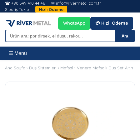
☎ +90 549 410 44 46
✉ info@rivermetal.com.tr
Sipariş Takip
Hızlı Ödeme
WhatsApp
💳 Hızlı Ödeme
Ara
☰ Menü
Ana Sayfa
›
Duş Sistemleri
›
Mafsal
›
Venera Mafsallı Duş Set-Altın