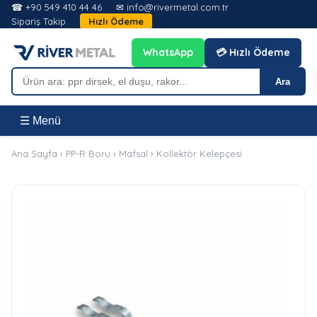
☎ +90 549 410 44 46
✉ info@rivermetal.com.tr
Sipariş Takip
Hızlı Ödeme
WhatsApp
💳 Hızlı Ödeme
Ara
☰ Menü
Ana Sayfa
›
PP-R Boru
›
Mafsal
›
Kollektör Kelepçesi