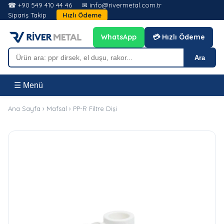
☎ +90 549 410 44 46
✉ info@rivermetal.com.tr
Sipariş Takip
Hızlı Ödeme
WhatsApp
💳 Hızlı Ödeme
Ara
☰ Menü
Ana Sayfa
›
Mafsal
›
PP-R Filtre Dişi