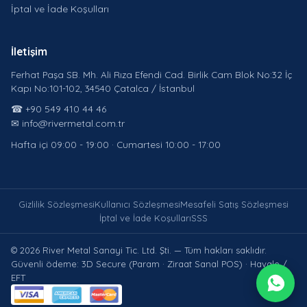
İptal ve İade Koşulları
İletişim
Ferhat Paşa SB. Mh. Ali Rıza Efendi Cad. Birlik Cam Blok No:32 İç
Kapı No:101-102, 34540 Çatalca / İstanbul
☎ +90 549 410 44 46
✉ info@rivermetal.com.tr
Hafta içi 09:00 - 19:00 · Cumartesi 10:00 - 17:00
Gizlilik Sözleşmesi
Kullanıcı Sözleşmesi
Mesafeli Satış Sözleşmesi
İptal ve İade Koşulları
SSS
© 2026 River Metal Sanayi Tic. Ltd. Şti. — Tüm hakları saklıdır.
Güvenli ödeme: 3D Secure (Param · Ziraat Sanal POS) · Havale /
EFT