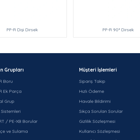
PP-R Dişi Dirsek
PP-R 90° Dirsek
n Grupları
Müşteri İşlemleri
R Boru
Sipariş Takip
R Ek Parça
Hızlı Ödeme
al Grup
Havale Bildirimi
Sistemleri
Sıkça Sorulan Sorular
RT / PE-XB Borular
Gizlilik Sözleşmesi
çe ve Sulama
Kullanıcı Sözleşmesi