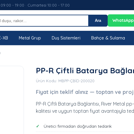
 09:00 - 19:00 · Cumartesi 10:00 - 17:00
WhatsApp
Ara
E-XB
Metal Grup
Duş Sistemleri
Bahçe & Sulama
ı
PP-R Çiftli Batarya Bağlan
Ürün Kodu: MBPP-ÇBİD-200020
Fiyat için teklif alınız — toptan ve pro
PP-R Çiftli Batarya Bağlantısı, River Metal pp
kalitesi ve uygun toptan fiyat avantajıyla tedar
Üretici firmadan doğrudan tedarik