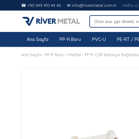
☎ +90 549 410 44 46
✉ info@rivermetal.com.tr
Hafta içi
Ana Sayfa
PP-R Boru
PVC-U
PE-RT / P
Ana Sayfa
›
PP-R Boru
›
Mafsal
›
PP-R Çiftli Batarya Bağlantıs