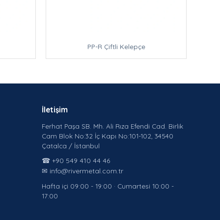
PP-R Çiftli Kelepçe
İletişim
Ferhat Paşa SB. Mh. Ali Rıza Efendi Cad. Birlik
Cam Blok No:32 İç Kapı No:101-102, 34540
Çatalca / İstanbul
☎ +90 549 410 44 46
✉ info@rivermetal.com.tr
Hafta içi 09:00 - 19:00 · Cumartesi 10:00 -
17:00