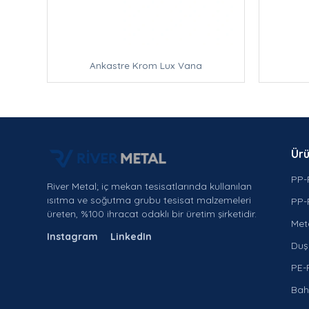
Ankastre Krom Lux Vana
Ürü
PP-
River Metal; iç mekan tesisatlarında kullanılan
ısıtma ve soğutma grubu tesisat malzemeleri
PP-
üreten, %100 ihracat odaklı bir üretim şirketidir.
Met
Instagram
LinkedIn
Duş 
PE-
Bah