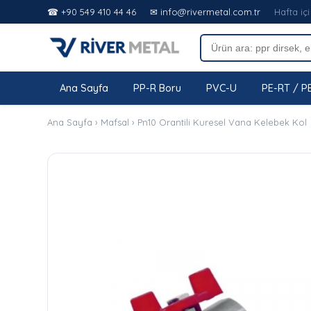
☎ +90 549 410 44 46
✉ info@rivermetal.com.tr
Hafta içi
Ana Sayfa
PP-R Boru
PVC-U
PE-RT / P
Ana Sayfa
›
Mafsal
›
Pn10 Orantili Kuresel Vana Kelebek Kol