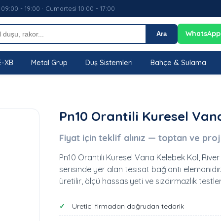
 09:00 - 19:00 · Cumartesi 10:00 - 17:00
WhatsApp
Ara
E-XB
Metal Grup
Duş Sistemleri
Bahçe & Sulama
Pn10 Orantili Kuresel Van
Fiyat için teklif alınız — toptan ve pro
Pn10 Orantili Kuresel Vana Kelebek Kol, River
serisinde yer alan tesisat bağlantı elemanıdır.
üretilir, ölçü hassasiyeti ve sızdırmazlık testler
Üretici firmadan doğrudan tedarik