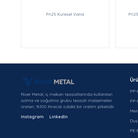
Pn25 Kuresel Vana
Pn25
Ürü
PP-
River Metal; iç mekan tesisatlarında kullanılan
ısıtma ve soğutma grubu tesisat malzemeleri
PP-
üreten, %100 ihracat odaklı bir üretim şirketidir.
Met
Instagram
LinkedIn
Duş 
PE-