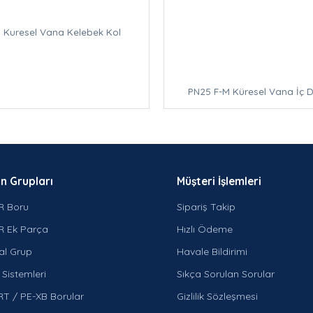
 Kuresel Vana Kelebek Kol
PN25 F-M Küresel Vana İç Dı
n Grupları
Müşteri İşlemleri
R Boru
Sipariş Takip
R Ek Parça
Hızlı Ödeme
al Grup
Havale Bildirimi
Sistemleri
Sıkça Sorulan Sorular
RT / PE-XB Borular
Gizlilik Sözleşmesi