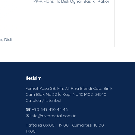
PP-R Flanşlı İç Dişli Oynar Başlıklı Rakor
ş Dişli
İletişim
Ferhat Paşa SB. Mh. Ali Rıza Efendi Cad. Birlik
Cam Blok No:32 İç Kapı No:101-102, 34540
Çatalca / İstanbul
☎ +90 549 410 44 46
✉ info@rivermetal.com.tr
Hafta içi 09:00 - 19:00 · Cumartesi 10:00 -
17:00