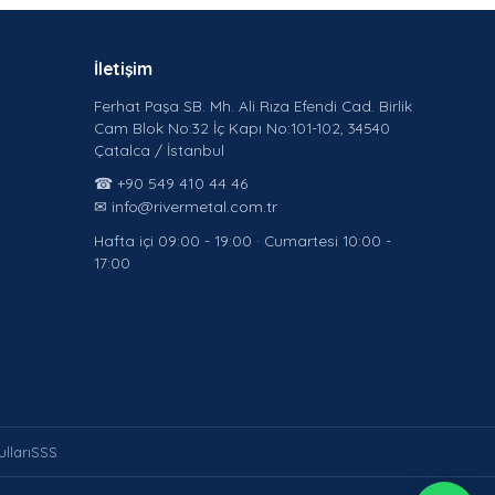
İletişim
Ferhat Paşa SB. Mh. Ali Rıza Efendi Cad. Birlik
Cam Blok No:32 İç Kapı No:101-102, 34540
Çatalca / İstanbul
☎ +90 549 410 44 46
✉ info@rivermetal.com.tr
Hafta içi 09:00 - 19:00 · Cumartesi 10:00 -
17:00
lları
SSS