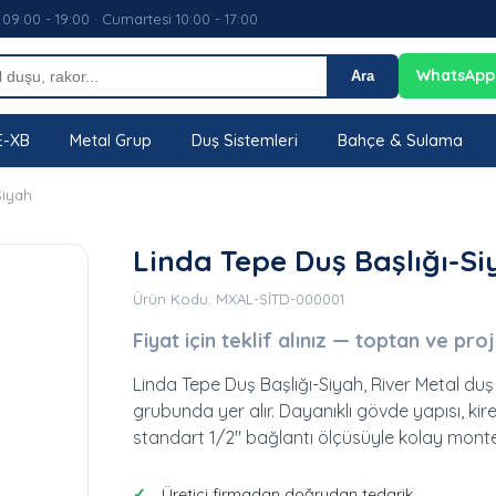
 09:00 - 19:00 · Cumartesi 10:00 - 17:00
WhatsApp
Ara
E-XB
Metal Grup
Duş Sistemleri
Bahçe & Sulama
Siyah
Linda Tepe Duş Başlığı-Si
Ürün Kodu: MXAL-SİTD-000001
Fiyat için teklif alınız — toptan ve pro
Linda Tepe Duş Başlığı-Siyah, River Metal duş 
grubunda yer alır. Dayanıklı gövde yapısı, k
standart 1/2" bağlantı ölçüsüyle kolay monte 
Üretici firmadan doğrudan tedarik