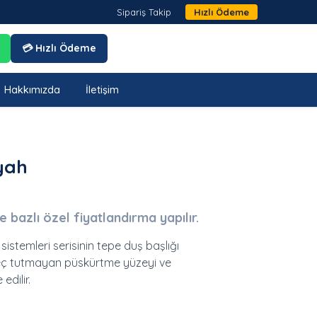
Sipariş Takip
Hızlı Ödeme
💳 Hızlı Ödeme
Hakkımızda
İletişim
yah
je bazlı özel fiyatlandırma yapılır.
sistemleri serisinin tepe duş başlığı
ireç tutmayan püskürtme yüzeyi ve
edilir.