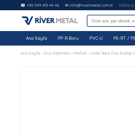
☎ +90 549 410 44 46
✉ info@rivermetal.com.tr
Hafta içi
Ana Sayfa
PP-R Boru
PVC-U
PE-RT / P
Ana Sayfa
›
Duş Sistemleri
›
Mafsal
›
Linda Tepe Duş Başlığı-