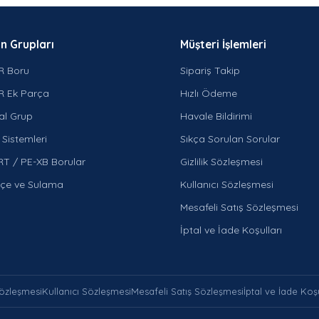
n Grupları
Müşteri İşlemleri
R Boru
Sipariş Takip
R Ek Parça
Hızlı Ödeme
al Grup
Havale Bildirimi
Sistemleri
Sıkça Sorulan Sorular
RT / PE-XB Borular
Gizlilik Sözleşmesi
çe ve Sulama
Kullanıcı Sözleşmesi
Mesafeli Satış Sözleşmesi
İptal ve İade Koşulları
 Sözleşmesi
Kullanıcı Sözleşmesi
Mesafeli Satış Sözleşmesi
İptal ve İade Koşu