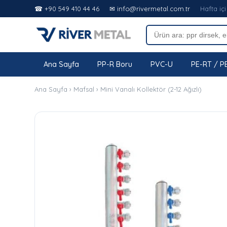
☎ +90 549 410 44 46
✉ info@rivermetal.com.tr
Hafta içi
Ana Sayfa
PP-R Boru
PVC-U
PE-RT / P
Ana Sayfa
›
Mafsal
›
Mini Vanalı Kollektör (2-12 Ağızlı)