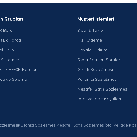
n Grupları
Müşteri İşlemleri
R Boru
Sipariş Takip
R Ek Parça
Hızlı Ödeme
al Grup
Havale Bildirimi
Sistemleri
Sıkça Sorulan Sorular
RT / PE-XB Borular
Gizlilik Sözleşmesi
çe ve Sulama
Kullanıcı Sözleşmesi
Mesafeli Satış Sözleşmesi
İptal ve İade Koşulları
 Sözleşmesi
Kullanıcı Sözleşmesi
Mesafeli Satış Sözleşmesi
İptal ve İade Koşu