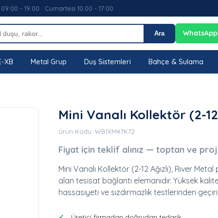
 09:00 - 19:00 · Cumartesi 10:00 - 17:00
WhatsApp
Ara
E-XB
Metal Grup
Duş Sistemleri
Bahçe & Sulama
Mini Vanalı Kollektör (2-12
Ürün Kodu: WB1XM47K72
Fiyat için teklif alınız — toptan ve pro
Mini Vanalı Kollektör (2-12 Ağızlı), River Meta
alan tesisat bağlantı elemanıdır. Yüksek kalitel
hassasiyeti ve sızdırmazlık testlerinden geçirili
Üretici firmadan doğrudan tedarik