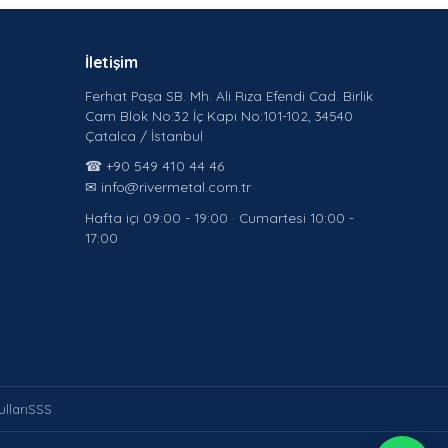
İletişim
Ferhat Paşa SB. Mh. Ali Rıza Efendi Cad. Birlik
Cam Blok No:32 İç Kapı No:101-102, 34540
Çatalca / İstanbul
☎ +90 549 410 44 46
✉ info@rivermetal.com.tr
Hafta içi 09:00 - 19:00 · Cumartesi 10:00 -
17:00
lları
SSS