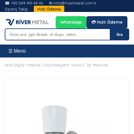
☎ +90 549 410 44 46
✉ info@rivermetal.com.tr
Sipariş Takip
Hızlı Ödeme
WhatsApp
💳 Hızlı Ödeme
Ara
☰ Menü
Ana Sayfa
›
Mafsal
›
Duz Radyator Vana 2. Tip Masurali