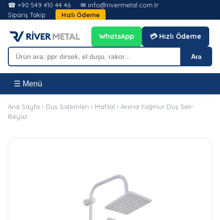
☎ +90 549 410 44 46
✉ info@rivermetal.com.tr
Sipariş Takip
Hızlı Ödeme
WhatsApp
💳 Hızlı Ödeme
Ara
☰ Menü
Ana Sayfa
›
Duş Sistemleri
›
Mafsal
›
Arena Yağmur Duş Seti-
Beyaz