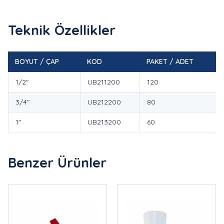
Teknik Özellikler
BOYUT / ÇAP
KOD
PAKET / ADET
1/2"
UB211200
120
3/4"
UB212200
80
1"
UB213200
60
Benzer Ürünler