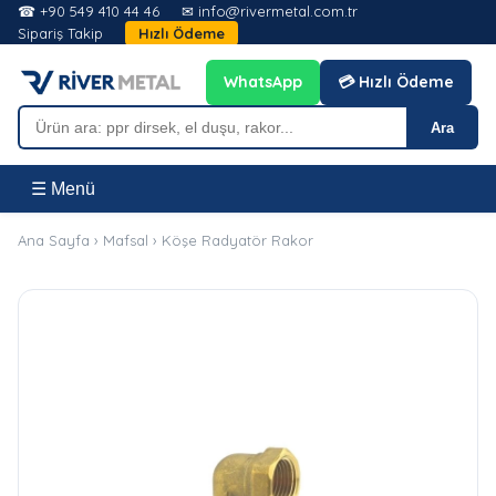
☎ +90 549 410 44 46
✉ info@rivermetal.com.tr
Sipariş Takip
Hızlı Ödeme
WhatsApp
💳 Hızlı Ödeme
Ara
☰ Menü
Ana Sayfa
›
Mafsal
›
Köşe Radyatör Rakor