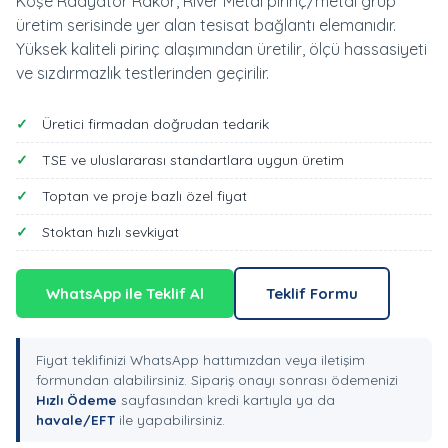
Köşe Radyatör Rakor, River Metal pirinç/metal grup
üretim serisinde yer alan tesisat bağlantı elemanıdır.
Yüksek kaliteli pirinç alaşımından üretilir, ölçü hassasiyeti
ve sızdırmazlık testlerinden geçirilir.
Üretici firmadan doğrudan tedarik
TSE ve uluslararası standartlara uygun üretim
Toptan ve proje bazlı özel fiyat
Stoktan hızlı sevkiyat
WhatsApp ile Teklif Al
Teklif Formu
Fiyat teklifinizi WhatsApp hattımızdan veya iletişim
formundan alabilirsiniz. Sipariş onayı sonrası ödemenizi
Hızlı Ödeme
sayfasından kredi kartıyla ya da
havale/EFT
ile yapabilirsiniz.